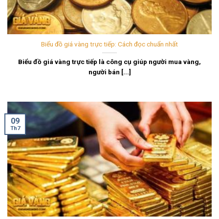
Biểu đồ giá vàng trực tiếp: Cách đọc chuẩn nhất
Biểu đồ giá vàng trực tiếp là công cụ giúp người mua vàng,
người bán [...]
09
Th7