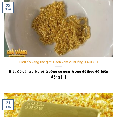
23
Th6
Biểu đồ vàng thế giới: Cách xem xu hướng XAUUSD
Biểu đồ vàng thế giới là công cụ quan trọng để theo dõi biến
động [...]
21
Th6