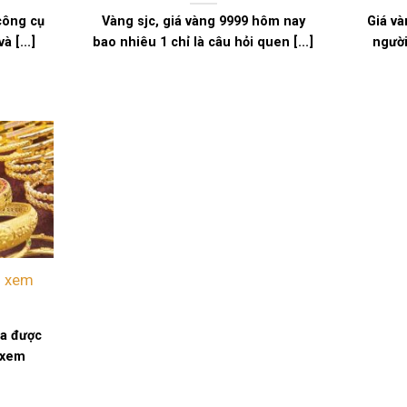
 công cụ
Vàng sjc, giá vàng 9999 hôm nay
Giá và
 [...]
bao nhiêu 1 chỉ là câu hỏi quen [...]
người
h xem
óa được
 xem