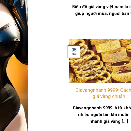
Biểu đồ giá vàng việt nam là
giúp người mua, người bán và
05
Th6
Giavangnhanh 9999: Các
giá vàng chuẩn
Giavangnhanh 9999 là từ kh
nhiều người tìm khi muốn
nhanh giá vàng [...]