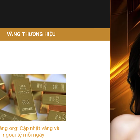
G
VÀNG THƯƠNG HIỆU
àng.org: Cập nhật vàng và
ngoại tệ mỗi ngày