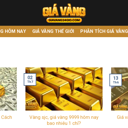
NG HÔM NAY
GIÁ VÀNG THẾ GIỚI
PHÂN TÍCH GIÁ VÀN
02
13
Th7
Th6
: Cách
Vàng sjc, giá vàng 9999 hôm nay
Giá v
bao nhiêu 1 chỉ?