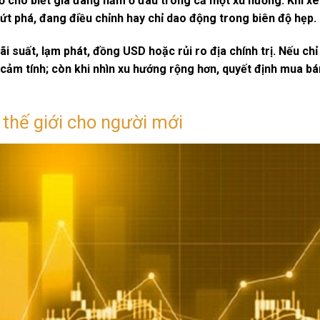
 đồ cho biết giá đang nằm ở đâu trong cả một xu hướng. Khi x
bứt phá, đang điều chỉnh hay chỉ dao động trong biên độ hẹp.
lãi suất, lạm phát, đồng USD hoặc rủi ro địa chính trị. Nếu chỉ
 cảm tính; còn khi nhìn xu hướng rộng hơn, quyết định mua bá
 thế giới cho người mới