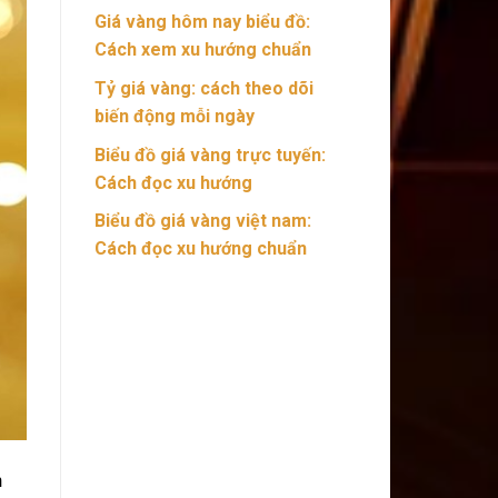
Giá vàng hôm nay biểu đồ:
Cách xem xu hướng chuẩn
Tỷ giá vàng: cách theo dõi
biến động mỗi ngày
Biểu đồ giá vàng trực tuyến:
Cách đọc xu hướng
Biểu đồ giá vàng việt nam:
Cách đọc xu hướng chuẩn
n