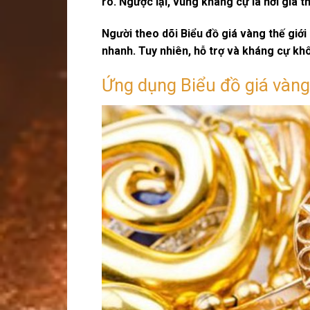
rõ. Ngược lại,
vùng kháng cự
là nơi giá 
Người theo dõi
Biểu đồ giá vàng thế giới
nhanh. Tuy nhiên, hỗ trợ và kháng cự khô
Ứng dụng Biểu đồ giá vàng