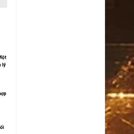
Một
 lý
hợp
ối