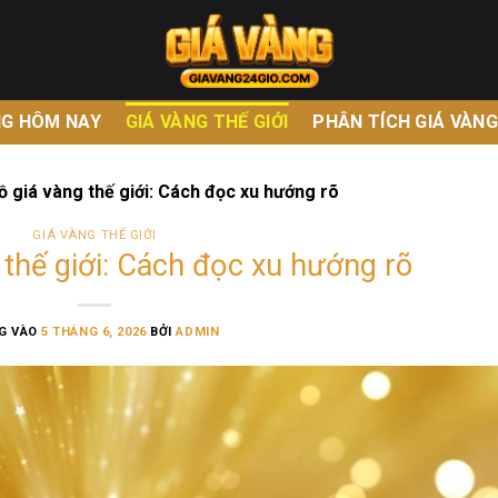
NG HÔM NAY
GIÁ VÀNG THẾ GIỚI
PHÂN TÍCH GIÁ VÀN
ồ giá vàng thế giới: Cách đọc xu hướng rõ
GIÁ VÀNG THẾ GIỚI
 thế giới: Cách đọc xu hướng rõ
G VÀO
5 THÁNG 6, 2026
BỞI
ADMIN