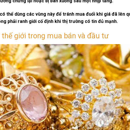
thường chững lại hoặc bị bán xuống sau một nhịp tăng.
có thể dùng các vùng này để tránh mua đuổi khi giá đã lên q
ng phải ranh giới cố định khi thị trường có tin đủ mạnh.
 thế giới trong mua bán và đầu tư