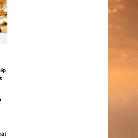
iếp
ác
i
oài