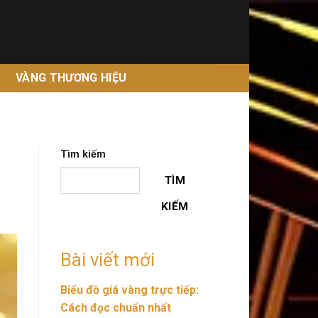
G
VÀNG THƯƠNG HIỆU
Tìm kiếm
TÌM
KIẾM
Bài viết mới
Biểu đồ giá vàng trực tiếp:
Cách đọc chuẩn nhất