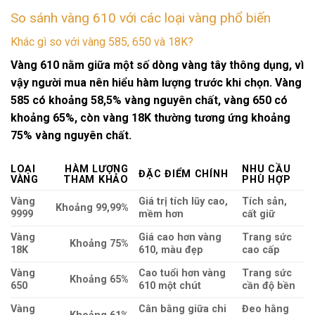
So sánh vàng 610 với các loại vàng phổ biến
Khác gì so với vàng 585, 650 và 18K?
Vàng 610 nằm giữa một số dòng
vàng tây
thông dụng, vì
vậy người mua nên hiểu hàm lượng trước khi chọn. Vàng
585 có khoảng 58,5% vàng nguyên chất, vàng 650 có
khoảng 65%, còn vàng 18K thường tương ứng khoảng
75% vàng nguyên chất.
LOẠI
HÀM LƯỢNG
NHU CẦU
ĐẶC ĐIỂM CHÍNH
VÀNG
THAM KHẢO
PHÙ HỢP
Vàng
Giá trị tích lũy cao,
Tích sản,
Khoảng 99,99%
9999
mềm hơn
cất giữ
Vàng
Giá cao hơn vàng
Trang sức
Khoảng 75%
18K
610, màu đẹp
cao cấp
Vàng
Cao tuổi hơn vàng
Trang sức
Khoảng 65%
650
610 một chút
cần độ bền
Vàng
Cân bằng giữa chi
Đeo hằng