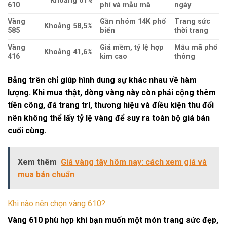
Khoảng 61%
610
phí và mẫu mã
ngày
Vàng
Gần nhóm 14K phổ
Trang sức
Khoảng 58,5%
585
biến
thời trang
Vàng
Giá mềm, tỷ lệ hợp
Mẫu mã phổ
Khoảng 41,6%
416
kim cao
thông
Bảng trên chỉ giúp hình dung sự khác nhau về hàm
lượng. Khi mua thật, dòng vàng này còn phải cộng thêm
tiền công, đá trang trí, thương hiệu và điều kiện thu đổi
nên không thể lấy tỷ lệ vàng để suy ra toàn bộ giá bán
cuối cùng.
Xem thêm
Giá vàng tây hôm nay: cách xem giá và
mua bán chuẩn
Khi nào nên chọn vàng 610?
Vàng 610 phù hợp khi bạn muốn một món trang sức đẹp,