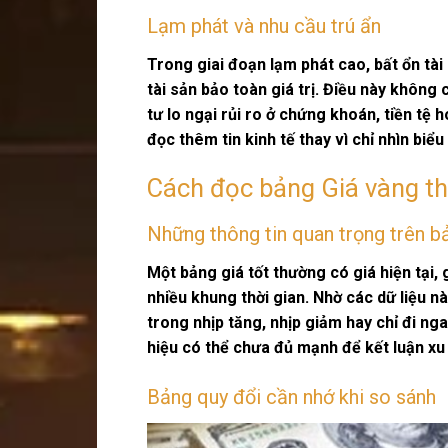
Lạm phát và nhu cầu trú ẩn
Trong giai đoạn lạm phát cao, bất ổn tài
tài sản bảo toàn giá trị. Điều này không
tư lo ngại rủi ro ở chứng khoán, tiền tệ 
đọc thêm tin kinh tế thay vì chỉ nhìn biểu
Cách đọc bảng Giá vàng th
Những thông tin quan trọng trên b
Một bảng giá tốt thường có giá hiện tại,
nhiều khung thời gian. Nhờ các dữ liệu n
trong nhịp tăng, nhịp giảm hay chỉ đi nga
hiệu có thể chưa đủ mạnh để kết luận xu
Bảng quy đổi cần nhớ khi so sánh