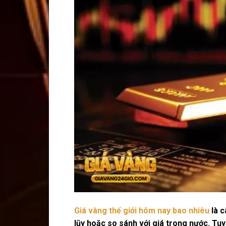
Giá vàng thế giới hôm nay bao nhiêu
là c
lũy hoặc so sánh với giá trong nước. Tuy