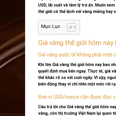
USD, lãi suất và tâm lý trú ẩn. Muốn xem 
thế giới có thể lệch với vàng miếng hay 
Mục Lục
Giá vàng thế giới hôm nay
Giá vàng quốc tế không phải một c
Khi tìm
Giá vàng thế giới hôm nay bao nh
quyết định mua bán ngay. Thực tế, giá v
thể khác rõ so với cuối ngày. Vì vậy, ng
biến động thay vì chỉ nhìn một mốc rời rạ
Đơn vị USD/ounce cần được đọc c
Câu trả lời cho
Giá vàng thế giới hôm na
vàng, còn thị trường Việt Nam lại quen 