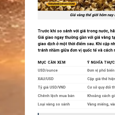
Giá vàng thế giới hôm nay 
Trước khi so sánh với giá trong nước, h
Giá giao ngay
thường gần với giá vàng tạ
giao dịch ở một thời điểm sau. Khi cập n
tránh nhầm giữa đơn vị quốc tế và cách n
MỤC CẦN XEM
Ý NGHĨA THỰC
USD/ounce
Đơn vị phổ biến
XAU/USD
Cặp giá thể hi
Tỷ giá USD/VND
Cơ sở quy đổi t
Chênh lệch mua bán
Khoảng cách gi
Loại vàng so sánh
Vàng miếng, và