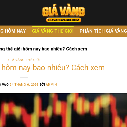
NG HÔM NAY
GIÁ VÀNG THẾ GIỚI
PHÂN TÍCH GIÁ VÀN
ng thế giới hôm nay bao nhiêu? Cách xem
GIÁ VÀNG THẾ GIỚI
ới hôm nay bao nhiêu? Cách xem
G VÀO
24 THÁNG 6, 2026
BỞI
ADMIN