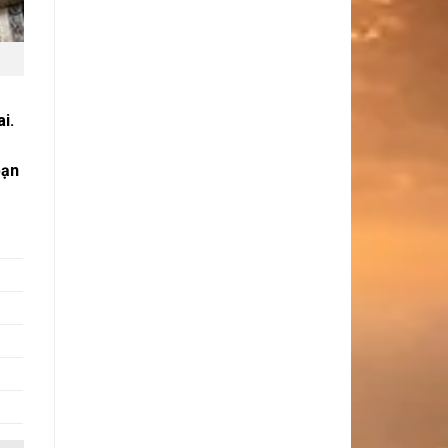
i.
bạn