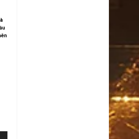
là
đầu
nên