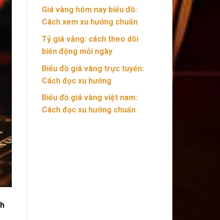
Giá vàng hôm nay biểu đồ:
Cách xem xu hướng chuẩn
Tỷ giá vàng: cách theo dõi
biến động mỗi ngày
Biểu đồ giá vàng trực tuyến:
Cách đọc xu hướng
Biểu đồ giá vàng việt nam:
Cách đọc xu hướng chuẩn
ch