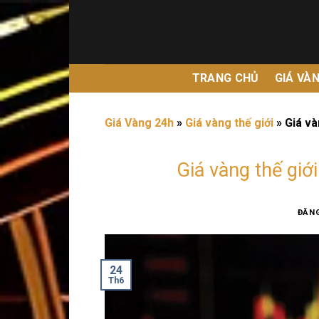
Bỏ
qua
nội
dung
TRANG CHỦ
GIÁ VÀ
Giá Vàng 24h
»
Giá vàng thế giới
»
Giá và
Giá vàng thế gi
ĐĂN
24
Th6