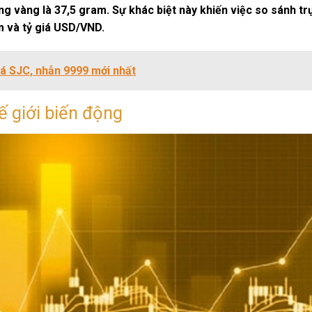
g vàng là 37,5 gram. Sự khác biệt này khiến việc so sánh tr
m và tỷ giá USD/VND.
á SJC, nhẫn 9999 mới nhất
ế giới biến động